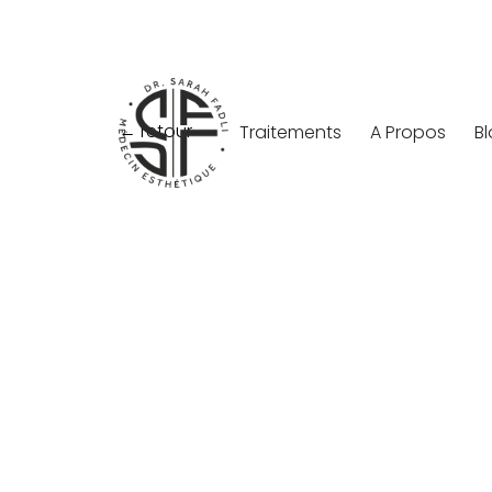
← retour
Traitements
A Propos
B