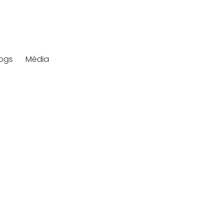
logs
Média
ra
raffermi