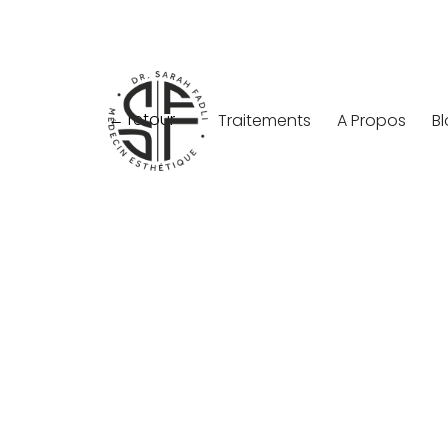
← retour
Traitements
A Propos
B