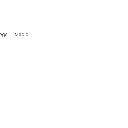
logs
Média
Stylist