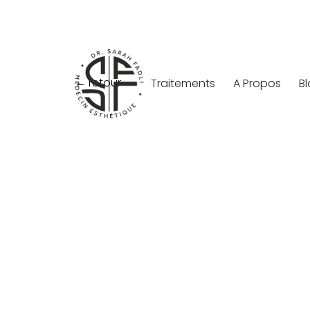
← retour
Traitements
A Propos
B